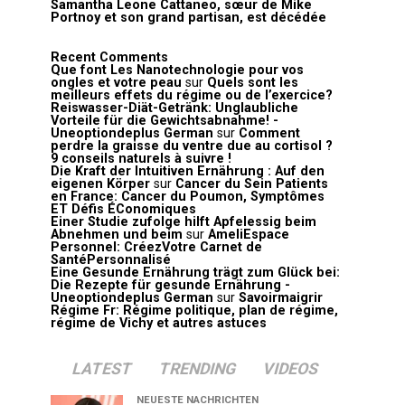
Samantha Leone Cattaneo, sœur de Mike
Portnoy et son grand partisan, est décédée
Recent Comments
Que font Les Nanotechnologie pour vos
ongles et votre peau
sur
Quels sont les
meilleurs effets du régime ou de l’exercice?
Reiswasser-Diät-Getränk: Unglaubliche
Vorteile für die Gewichtsabnahme! -
Uneoptiondeplus German
sur
Comment
perdre la graisse du ventre due au cortisol ?
9 conseils naturels à suivre !
Die Kraft der Intuitiven Ernährung : Auf den
eigenen Körper
sur
Cancer du Sein Patients
en France: Cancer du Poumon, Symptômes
ET Défis ÉConomiques
Einer Studie zufolge hilft Apfelessig beim
Abnehmen und beim
sur
AmeliEspace
Personnel: CréezVotre Carnet de
SantéPersonnalisé
Eine Gesunde Ernährung trägt zum Glück bei:
Die Rezepte für gesunde Ernährung -
Uneoptiondeplus German
sur
Savoirmaigrir
Régime Fr: Régime politique, plan de régime,
régime de Vichy et autres astuces
LATEST
TRENDING
VIDEOS
NEUESTE NACHRICHTEN