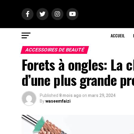
ACCUEIL
ACCESSOIRES DE BEAUTÉ
Forets à ongles: La c
d’une plus grande pr
Published
8 mois ago
on
mars 29, 2024
By
waseemfaizi