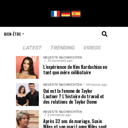
BIEN-ÊTRE
LATEST
TRENDING
VIDEOS
NEUESTE NACHRICHTEN
33 secondes ago
L’expérience de Kim Kardashian en
tant que mère célibataire
NEUESTE NACHRICHTEN
24 heures ago
Qui est la femme de Taylor
Lautner ? L’histoire du travail et
des relations de Taylor Dome
NEUESTE NACHRICHTEN
2 semaines ago
Après 32 ans de mariage, Susie
Wiles et son mari Lanny Wiles sont