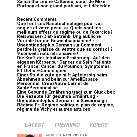
Samantha Leone Cattaneo, sœur de Mike
Portnoy et son grand partisan, est décédée
Recent Comments
Que font Les Nanotechnologie pour vos
ongles et votre peau
sur
Quels sont les
meilleurs effets du régime ou de l’exercice?
Reiswasser-Diät-Getränk: Unglaubliche
Vorteile für die Gewichtsabnahme! -
Uneoptiondeplus German
sur
Comment
perdre la graisse du ventre due au cortisol ?
9 conseils naturels à suivre !
Die Kraft der Intuitiven Ernährung : Auf den
eigenen Körper
sur
Cancer du Sein Patients
en France: Cancer du Poumon, Symptômes
ET Défis ÉConomiques
Einer Studie zufolge hilft Apfelessig beim
Abnehmen und beim
sur
AmeliEspace
Personnel: CréezVotre Carnet de
SantéPersonnalisé
Eine Gesunde Ernährung trägt zum Glück bei:
Die Rezepte für gesunde Ernährung -
Uneoptiondeplus German
sur
Savoirmaigrir
Régime Fr: Régime politique, plan de régime,
régime de Vichy et autres astuces
LATEST
TRENDING
VIDEOS
NEUESTE NACHRICHTEN